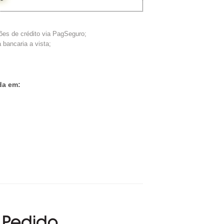
ões de crédito via PagSeguro;
 bancaria a vista;
da em:
 Pedido