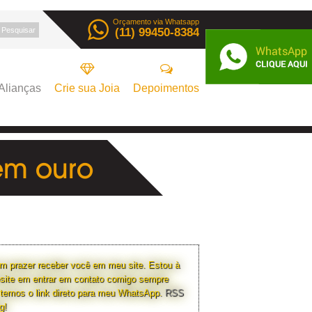
Orçamento via Whatsapp
(11) 99450-8384
Alianças
Crie sua Joia
Depoimentos
em ouro
m prazer receber você em meu site. Estou à
esite em entrar em contato comigo sempre
 temos o link direto para meu WhatsApp.
RSS
g!