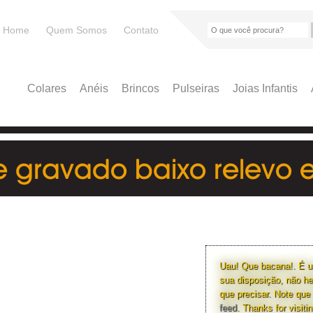
Home
Quem Somos
Contato
Colares
Anéis
Brincos
Pulseiras
Joias Infantis
me gravado baixo relevo 
Uau! Que bacana!. É u
sua disposição, não h
que precisar. Note que
feed
. Thanks for visitin