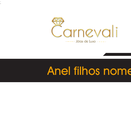
;
Anel filhos no