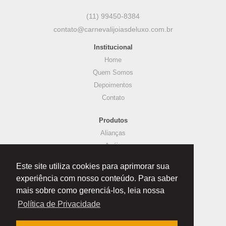
(11) 99450-8384
contato@carnevalijoiasdeluxo.com.br
Institucional
Home
Quem Somos
Depoimentos
Contato
Produtos
Alianças
Anéis
Brincos
Este site utiliza cookies para aprimorar sua
Colares
experiência com nosso conteúdo. Para saber
Joias Infantis
mais sobre como gerenciá-los, leia nossa
Pulseiras
Política de Privacidade
Crie sua Joia