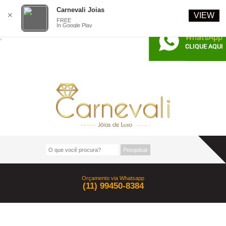
Carnevali Joias
MENU
✕
VIEW
FREE
In Google Play
;
Orçamento via Whatsapp
(11) 99450-8384